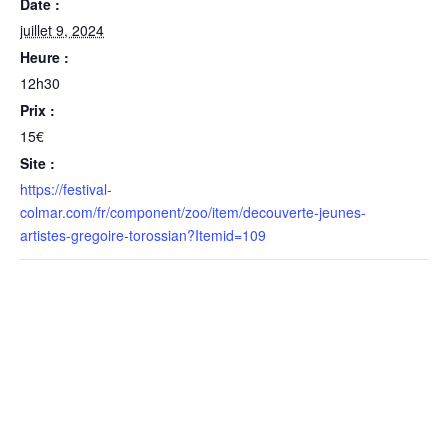
Date :
juillet 9, 2024
Heure :
12h30
Prix :
15€
Site :
https://festival-
colmar.com/fr/component/zoo/item/decouverte-jeunes-
artistes-gregoire-torossian?Itemid=109