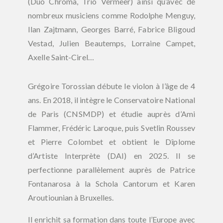
(Duo Chroma, Trio Vermeer) ainsi qu’avec de
nombreux musiciens comme Rodolphe Menguy,
Ilan Zajtmann
, Georges Barré, Fabrice Bligoud
Vestad, Julien Beautemps, Lorraine Campet,
Axelle Saint-Cirel…
Grégoire Torossian débute le violon à l’âge de 4
ans. En 2018, il intègre le Conservatoire National
de Paris (CNSMDP) et étudie auprès d’Ami
Flammer, Frédéric Laroque, puis Svetlin Roussev
et Pierre Colombet et obtient le Dîplome
d’Artiste Interprète (DAI) en 2025. Il se
perfectionne parallèlement auprès de Patrice
Fontanarosa à la Schola Cantorum et Karen
Aroutiounian à Bruxelles.
Il enrichit sa formation dans toute l’Europe avec