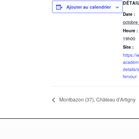
DÉTAI
Ajouter au calendrier
Date :
octobre
Heure :
19h00
Site :
https:/
academy
details/
fervour
Montbazon (37), Château d’Artigny