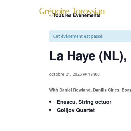
Grégoire Torossian
« Tous les Évènements
Cet évènement est passé.
La Haye (NL), 
octobre 21, 2025 @ 19h00
With Daniel Rowland, Daniils Cirics, Boa
Enescu, String octuor
Golijov Quartet